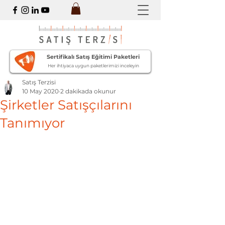
Sertifikalı Satış Eğitimi Paketleri
Her ihtiyaca uygun paketlerimizi inceleyin
Satış Terzisi
10 May 2020
2 dakikada okunur
Şirketler Satışçılarını
Tanımıyor