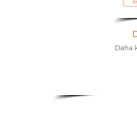
H
D
Daha k