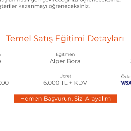
teriler kazanmayı öğreneceksiniz.
Temel Satış Eğitimi Detayları
m
Eğitmen
e
Alper Bora
Ücret
Öde
7:00
6.000 TL + KDV
Hemen Başvurun, Sizi Arayalım