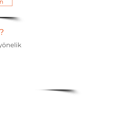
in
?
yönelik