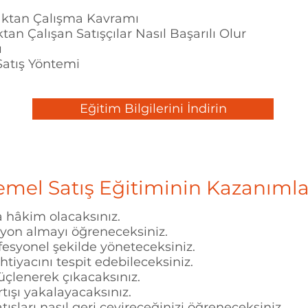
ktan Çalışma Kavramı
n Çalışan Satışçılar Nasıl Başarılı Olur
ı
Satış Yöntemi
Eğitim Bilgilerini İndirin
emel Satış Eğitiminin Kazanımla
 hâkim olacaksınız.
syon almayı öğreneceksiniz.
fesyonel şekilde yöneteceksiniz.
htiyacını tespit edebileceksiniz.
üçlenerek çıkacaksınız.
artışı yakalayacaksınız.
ışları nasıl geri çevireceğinizi öğreneceksiniz.