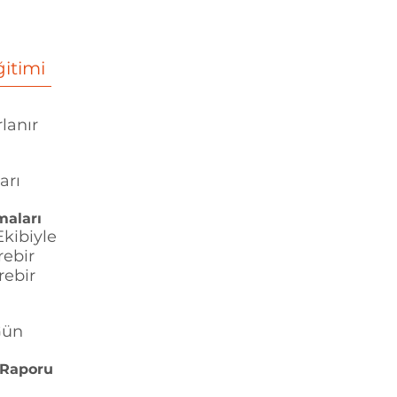
ğitimi
lanır
ları
maları
Ekibiyle
rebir
rebir
Gün
 Raporu