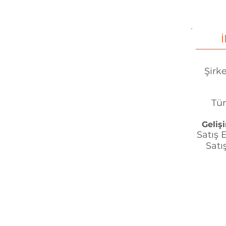
İ
Şirke
Tüm
Geliş
Satış 
Satı