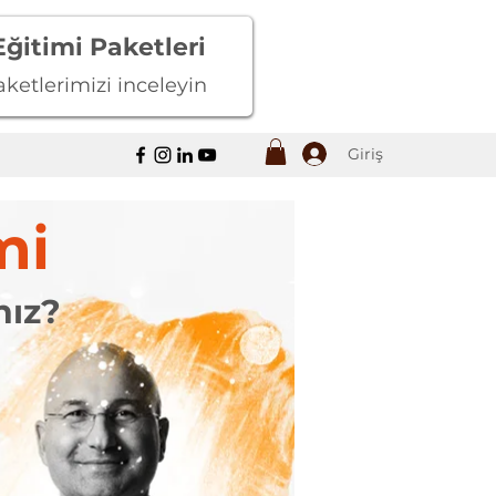
 Eğitimi Paketleri
ketlerimizi inceleyin
Giriş
mi
nız?