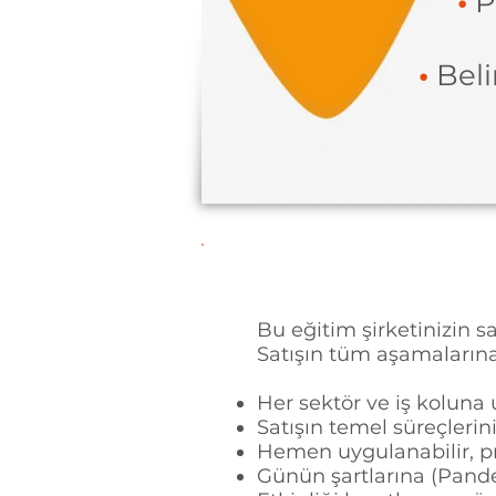
•
P
•
Belir
Bu eğitim ş
irketinizin s
Satışın tüm aşamalarına
Her sektör ve iş koluna
Satışın temel süreçlerin
Hemen uygulanabilir, pra
Günün şartlarına (Pand